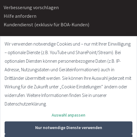
Verbesserung vorschlagen
Hilfe anfordern
Kundendienst (exklusiv für BOA-Kunden)
Wir verwenden notwendige Cookies und – nur mit Ihrer Einwilligung
Info
– optionale Dienste (z.B. YouTube und SharePoint/Stream). Bei
Häufige Fragen
optionalen Diensten können personenbezogene Daten (z.B. IP-
Impressum
Adresse, Nutzungsdaten und Geräteinformationen) auch in
AGB
Drittländer übermittelt werden. Sie können Ihre Auswahl jederzeit mit
Datenschutzerklärung
Wirkung für die Zukunft unter „Cookie-Einstellungen“ ändern oder
Cookie Settings
widerrufen. Weitere Informationen finden Sie in unserer
Datenschutzerklärung.
Auswahl anpassen
© 2026 - Plandata GmbH. All rights reserved.
Nur notwendige Dienste verwenden
Design:
HTML5 UP