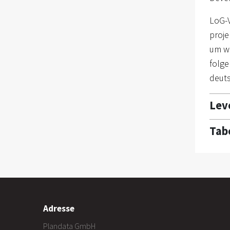
LoG-V
proj
um wi
folge
deuts
Lev
Tab
Adresse
Plandata GmbH