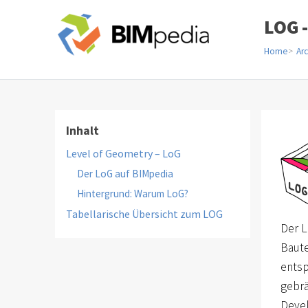
LOG 
Home
Arc
Inhalt
Level of Geometry – LoG
Der LoG auf BIMpedia
Hintergrund: Warum LoG?
Tabellarische Übersicht zum LOG
Der L
Baute
entsp
gebrä
Devel