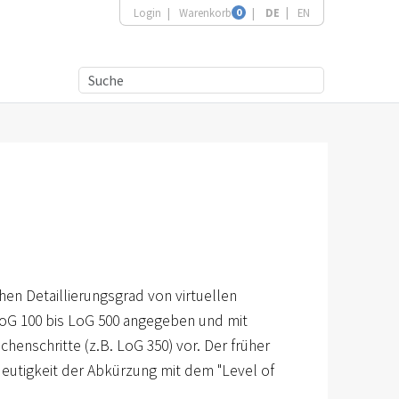
Login
Warenkorb
0
DE
EN
n Detaillierungsgrad von virtuellen
n LoG 100 bis LoG 500 angegeben und mit
henschritte (z.B. LoG 350) vor. Der früher
deutigkeit der Abkürzung mit dem "Level of