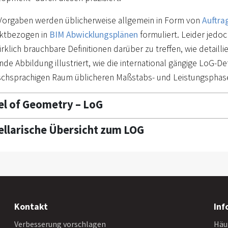
orgaben werden üblicherweise allgemein in Form von
Auftra
ektbezogen in
BIM Abwicklungsplänen
formuliert. Leider jedoc
rklich brauchbare Definitionen darüber zu treffen, wie detaillie
nde Abbildung illustriert, wie die international gängige LoG-Def
chsprachigen Raum üblicheren Maßstabs- und Leistungsphas
el of Geometry – LoG
ellarische Übersicht zum LOG
Kontakt
Inf
Verbesserung vorschlagen
Häu