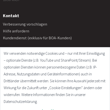
Kontakt
Verbesserung vorschlagen
Hilfe anfordern
Kundendienst (exklusiv für BOA-Kunden)
Wir verwenden notwendige Cookies und – nur mit Ihrer Einwilligung
Info
– optionale Dienste (z.B. YouTube und SharePoint/Stream). Bei
Häufige Fragen
optionalen Diensten können personenbezogene Daten (z.B. IP-
Impressum
Adresse, Nutzungsdaten und Geräteinformationen) auch in
AGB
Drittländer übermittelt werden. Sie können Ihre Auswahl jederzeit mit
Datenschutzerklärung
Wirkung für die Zukunft unter „Cookie-Einstellungen“ ändern oder
Cookie Settings
widerrufen. Weitere Informationen finden Sie in unserer
Datenschutzerklärung.