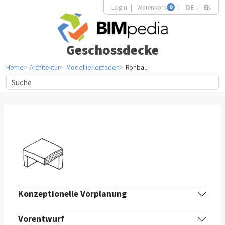
Login
Warenkorb
0
DE
EN
Geschossdecke
Home
Architektur
Modellierleitfaden
Rohbau
Konzeptionelle Vorplanung
Vorentwurf