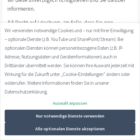
wir diese unverzüglich richtigstellen und Sie darüber
informieren.
8.5 Recht auf Löschung. Im Falle, dass Sie eine
Wir verwenden notwendige Cookies und – nur mit Ihrer Einwilligung
Verarbeitung Ihrer Daten durch uns nicht länger
– optionale Dienste (z.B. YouTube und SharePoint/Stream). Bei
wünschen, ersuchen wir Sie uns dies über die
optionalen Diensten können personenbezogene Daten (z.B. IP-
Kontaktmöglichkeiten in 8.1 mitzuteilen. Wir werden
Adresse, Nutzungsdaten und Geräteinformationen) auch in
die Daten selbstverständlich umgehend löschen, und
Drittländer übermittelt werden. Sie können Ihre Auswahl jederzeit mit
Sie davon informieren. Sollten zwingende rechtliche
Wirkung für die Zukunft unter „Cookie-Einstellungen“ ändern oder
Gründe einer Löschung entgegenstehen, werden wir
widerrufen. Weitere Informationen finden Sie in unserer
Sie dahingehend umgehend benachrichtigen.
Datenschutzerklärung.
8.6 Recht auf Einschränkung. Sie haben das Recht, von
Auswahl anpassen
uns in folgenden Fällen eine Einschränkung der
Verarbeitung Ihrer Daten zu verlangen:
Nur notwendige Dienste verwenden
Bei einer Anfrage auf Berichtigung nach Punkt 8.4, wenn
Alle optionalen Dienste akzeptieren
Sie dies verlangen;