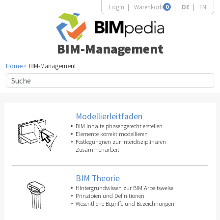
Login
Warenkorb
0
DE
EN
BIM-Management
Home
BIM-Management
Modellierleitfaden
BIM Inhalte phasengerecht erstellen
Elemente korrekt modellieren
Festlegungnen zur interdisziplinären
Zusammenarbeit
BIM Theorie
Hintergrundwissen zur BIM Arbeitsweise
Prinzipien und Definitionen
Wesentliche Begriffe und Bezeichnungen