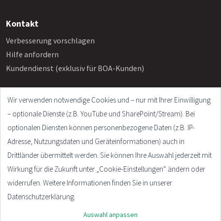
Kontakt
Verbesserung vorschlagen
Hilfe anfordern
Kundendienst (exklusiv für BOA-Kunden)
Wir verwenden notwendige Cookies und – nur mit Ihrer Einwilligung
Info
– optionale Dienste (z.B. YouTube und SharePoint/Stream). Bei
Häufige Fragen
optionalen Diensten können personenbezogene Daten (z.B. IP-
Impressum
Adresse, Nutzungsdaten und Geräteinformationen) auch in
AGB
Drittländer übermittelt werden. Sie können Ihre Auswahl jederzeit mit
Datenschutzerklärung
Wirkung für die Zukunft unter „Cookie-Einstellungen“ ändern oder
Cookie Settings
widerrufen. Weitere Informationen finden Sie in unserer
Datenschutzerklärung.
Auswahl anpassen
© 2026 - Plandata GmbH. All rights reserved.