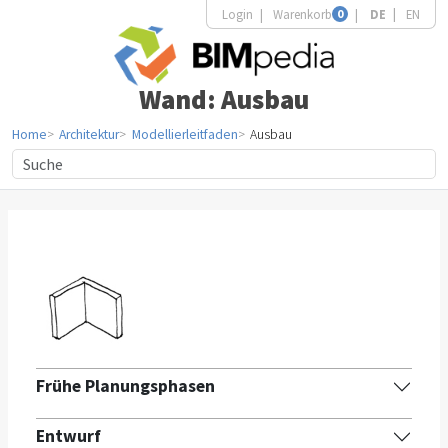
Login
Warenkorb
0
DE
EN
Wand: Ausbau
Home
Architektur
Modellierleitfaden
Ausbau
Frühe Planungsphasen
Entwurf