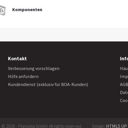
Komponenten
Kontakt
Inf
Verbesserung vorschlagen
Häu
Hilfe anfordern
Imp
Kundendienst (exklusiv für BOA-Kunden)
AG
Dat
Coo
© 2026 - Plandata GmbH. All rights reserved.
Design:
HTML5 UP