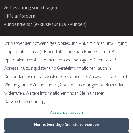
Verbesserung vorschlagen
Hilfe anfordern
Kundendienst (exklusiv für BOA-Kunden)
Wir verwenden notwendige Cookies und – nur mit Ihrer Einwilligung
Info
– optionale Dienste (z.B. YouTube und SharePoint/Stream). Bei
Häufige Fragen
optionalen Diensten können personenbezogene Daten (z.B. IP-
Impressum
Adresse, Nutzungsdaten und Geräteinformationen) auch in
AGB
Drittländer übermittelt werden. Sie können Ihre Auswahl jederzeit mit
Datenschutzerklärung
Wirkung für die Zukunft unter „Cookie-Einstellungen“ ändern oder
Cookie Settings
widerrufen. Weitere Informationen finden Sie in unserer
Datenschutzerklärung.
Auswahl anpassen
© 2026 - Plandata GmbH. All rights reserved.
Design:
HTML5 UP
Nur notwendige Dienste verwenden