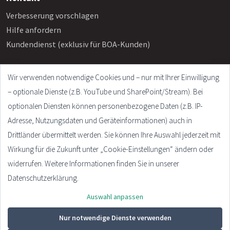
Verbesserung vorschlagen
Hilfe anfordern
Kundendienst (exklusiv für BOA-Kunden)
Wir verwenden notwendige Cookies und – nur mit Ihrer Einwilligung
Info
– optionale Dienste (z.B. YouTube und SharePoint/Stream). Bei
Häufige Fragen
optionalen Diensten können personenbezogene Daten (z.B. IP-
Impressum
Adresse, Nutzungsdaten und Geräteinformationen) auch in
AGB
Drittländer übermittelt werden. Sie können Ihre Auswahl jederzeit mit
Datenschutzerklärung
Wirkung für die Zukunft unter „Cookie-Einstellungen“ ändern oder
Cookie Settings
widerrufen. Weitere Informationen finden Sie in unserer
Datenschutzerklärung.
Auswahl anpassen
© 2026 - Plandata GmbH. All rights reserved.
Design:
HTML5 UP
Nur notwendige Dienste verwenden