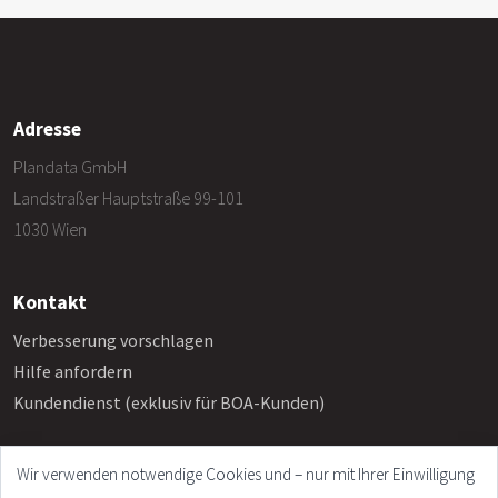
Adresse
Plandata GmbH
Landstraßer Hauptstraße 99-101
1030 Wien
Kontakt
Verbesserung vorschlagen
Hilfe anfordern
Kundendienst (exklusiv für BOA-Kunden)
Wir verwenden notwendige Cookies und – nur mit Ihrer Einwilligung
Info