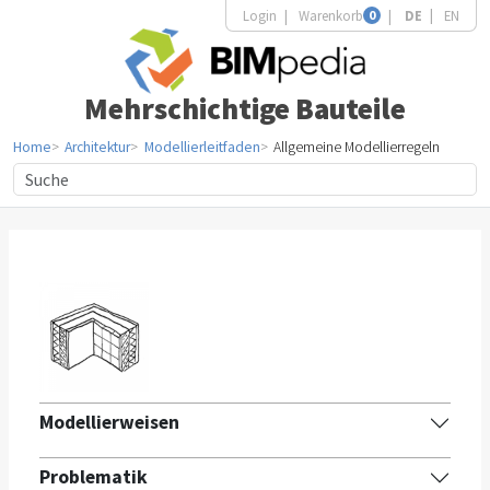
Login
Warenkorb
0
DE
EN
Mehrschichtige Bauteile
Home
Architektur
Modellierleitfaden
Allgemeine Modellierregeln
Modellierweisen
Problematik