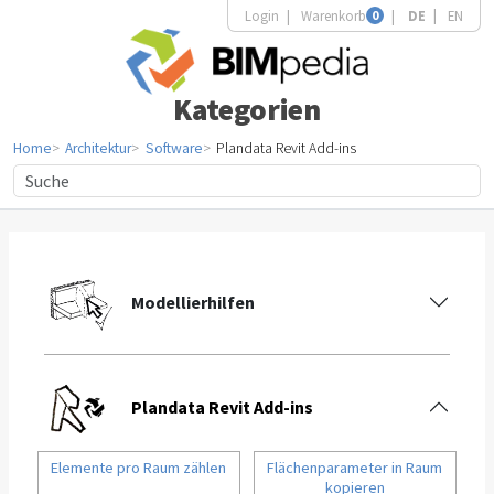
Login
Warenkorb
0
DE
EN
Kategorien
Home
Architektur
Software
Plandata Revit Add-ins
Modellierhilfen
Plandata Revit Add-ins
Elemente pro Raum zählen
Flächenparameter in Raum
kopieren