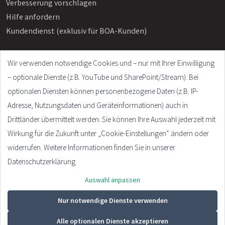
Verbesserung vorschlagen
Hilfe anfordern
Kundendienst (exklusiv für BOA-Kunden)
Wir verwenden notwendige Cookies und – nur mit Ihrer Einwilligung
Info
– optionale Dienste (z.B. YouTube und SharePoint/Stream). Bei
Häufige Fragen
optionalen Diensten können personenbezogene Daten (z.B. IP-
Impressum
Adresse, Nutzungsdaten und Geräteinformationen) auch in
AGB
Drittländer übermittelt werden. Sie können Ihre Auswahl jederzeit mit
Datenschutzerklärung
Wirkung für die Zukunft unter „Cookie-Einstellungen“ ändern oder
Cookie Settings
widerrufen. Weitere Informationen finden Sie in unserer
Datenschutzerklärung.
Auswahl anpassen
© 2026 - Plandata GmbH. All rights reserved.
Design:
HTML5 UP
Nur notwendige Dienste verwenden
Alle optionalen Dienste akzeptieren