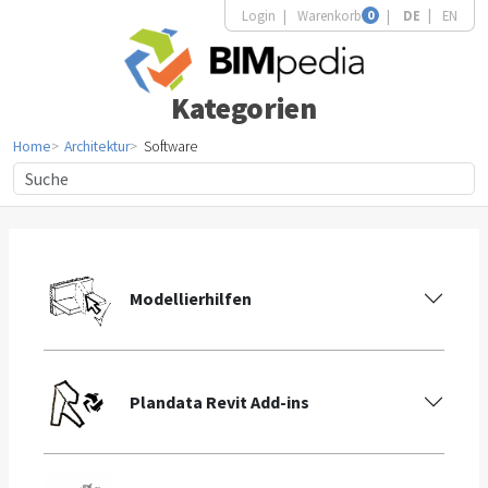
Login
Warenkorb
0
DE
EN
Kategorien
Home
Architektur
Software
Modellierhilfen
Plandata Revit Add-ins