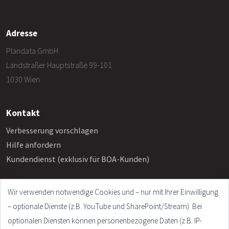
Adresse
Plandata GmbH
Landstraßer Hauptstraße 99-101
1030 Wien
Kontakt
Verbesserung vorschlagen
Hilfe anfordern
Kundendienst (exklusiv für BOA-Kunden)
Wir verwenden notwendige Cookies und – nur mit Ihrer Einwilligung
Info
– optionale Dienste (z.B. YouTube und SharePoint/Stream). Bei
Häufige Fragen
optionalen Diensten können personenbezogene Daten (z.B. IP-
Impressum