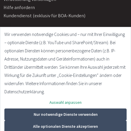
Hilfe anfordern
Kundendienst (exklusiv für BOA-Kunden)
Wir verwenden notwendige Cookies und – nur mit Ihrer Einwilligung
Info
– optionale Dienste (z.B. YouTube und SharePoint/Stream). Bei
Häufige Fragen
optionalen Diensten können personenbezogene Daten (z.B. IP-
Impressum
Adresse, Nutzungsdaten und Geräteinformationen) auch in
AGB
Drittländer übermittelt werden. Sie können Ihre Auswahl jederzeit mit
Datenschutzerklärung
Wirkung für die Zukunft unter „Cookie-Einstellungen“ ändern oder
Cookie Settings
widerrufen. Weitere Informationen finden Sie in unserer
Datenschutzerklärung.
Auswahl anpassen
© 2026 - Plandata GmbH. All rights reserved.
Design:
HTML5 UP
Nur notwendige Dienste verwenden
Alle optionalen Dienste akzeptieren