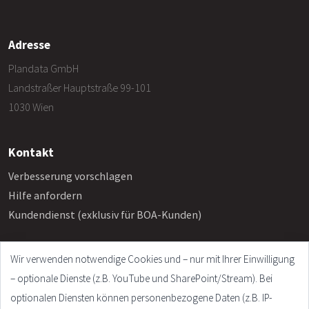
Adresse
Plandata GmbH
Landstraßer Hauptstraße 99-101
1030 Wien
Kontakt
Verbesserung vorschlagen
Hilfe anfordern
Kundendienst (exklusiv für BOA-Kunden)
Wir verwenden notwendige Cookies und – nur mit Ihrer Einwilligung
Info
– optionale Dienste (z.B. YouTube und SharePoint/Stream). Bei
Häufige Fragen
optionalen Diensten können personenbezogene Daten (z.B. IP-
Impressum