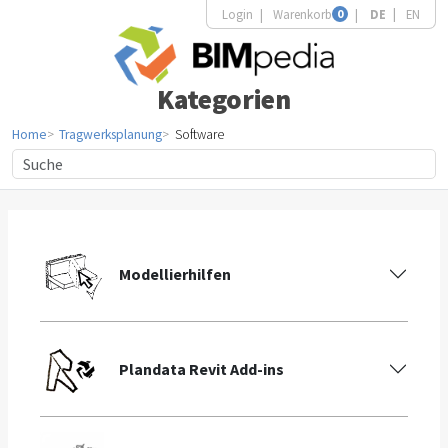
Login
Warenkorb
0
DE
EN
Kategorien
Home
Tragwerksplanung
Software
Modellierhilfen
Plandata Revit Add-ins