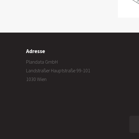
Adresse
Plandata GmbH
Landstraßer Hauptstraße 99-101
1030 Wien