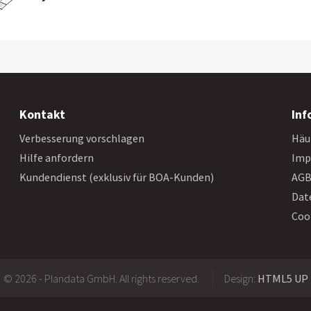
Kontakt
Inf
Verbesserung vorschlagen
Häu
Hilfe anfordern
Imp
Kundendienst (exklusiv für BOA-Kunden)
AG
Dat
Coo
© 2026 - Plandata GmbH. All rights reserved.
Design:
HTML5 UP