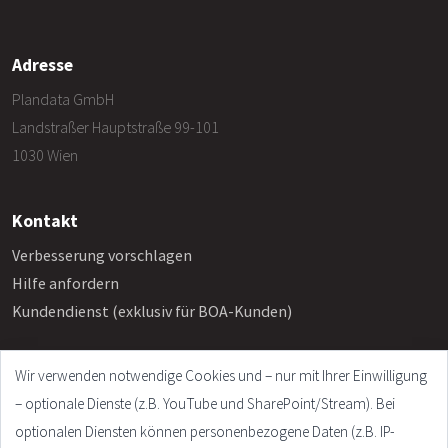
Adresse
Plandata GmbH
Landstraßer Hauptstraße 99-101
1030 Wien
Kontakt
Verbesserung vorschlagen
Hilfe anfordern
Kundendienst (exklusiv für BOA-Kunden)
Wir verwenden notwendige Cookies und – nur mit Ihrer Einwilligung
Info
– optionale Dienste (z.B. YouTube und SharePoint/Stream). Bei
Häufige Fragen
optionalen Diensten können personenbezogene Daten (z.B. IP-
Impressum