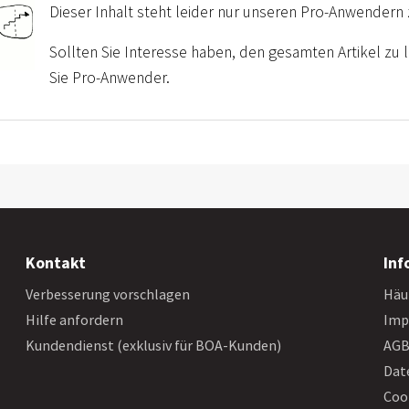
Dieser Inhalt steht leider nur unseren Pro-Anwendern 
Sollten Sie Interesse haben, den gesamten Artikel zu
Sie Pro-Anwender.
Kontakt
Inf
Verbesserung vorschlagen
Häu
Hilfe anfordern
Imp
Kundendienst (exklusiv für BOA-Kunden)
AG
Dat
Coo