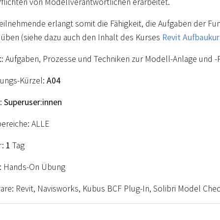
flichten von Modellverantwortlichen erarbeitet.
eilnehmende erlangt somit die Fähigkeit, die Aufgaben der Fu
üben (siehe dazu auch den Inhalt des Kurses
Revit Aufbauku
t:
Aufgaben, Prozesse und Techniken zur Modell-Anlage und -
ungs-Kürzel:
A04
:
Superuser:innen
ereiche: ALLE
r:
1
Tag
: Hands-On Übung
are: Revit, Navisworks, Kubus BCF Plug-In, Solibri Model Che