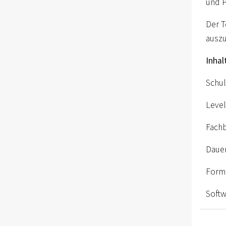
und P
Der T
auszu
Inhal
Schul
Level
Fachb
Daue
Form
Softw