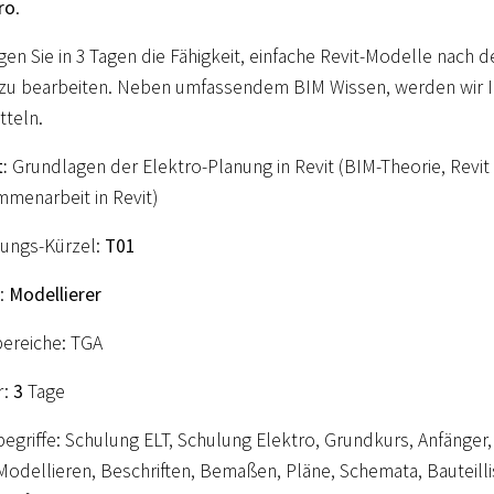
ro
.
gen Sie in 3 Tagen die Fähigkeit, einfache Revit-Modelle nach 
zu bearbeiten. Neben umfassendem BIM Wissen, werden wir Ih
tteln.
t:
Grundlagen der Elektro-Planung in Revit (BIM-Theorie, Revit
menarbeit in Revit)
ungs-Kürzel:
T01
:
Modellierer
ereiche: TGA
r:
3
Tage
egriffe: Schulung ELT, Schulung Elektro, Grundkurs, Anfänger, B
Modellieren, Beschriften, Bemaßen, Pläne, Schemata, Bauteilli