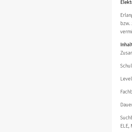
Elekt
Erlan
bzw. 
vermi
Inhal
Zusam
Schul
Level
Fachb
Daue
Suchb
ELE, 