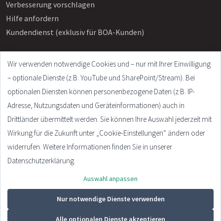
Verbesserung vorschlagen
Hilfe anfordern
Kundendienst (exklusiv für BOA-Kunden)
Wir verwenden notwendige Cookies und – nur mit Ihrer Einwilligung
Info
– optionale Dienste (z.B. YouTube und SharePoint/Stream). Bei
Häufige Fragen
optionalen Diensten können personenbezogene Daten (z.B. IP-
Impressum
Adresse, Nutzungsdaten und Geräteinformationen) auch in
AGB
Drittländer übermittelt werden. Sie können Ihre Auswahl jederzeit mit
Datenschutzerklärung
Wirkung für die Zukunft unter „Cookie-Einstellungen“ ändern oder
Cookie Settings
widerrufen. Weitere Informationen finden Sie in unserer
Datenschutzerklärung.
Auswahl anpassen
© 2026 - Plandata GmbH. All rights reserved.
Design:
HTML5 UP
Nur notwendige Dienste verwenden
Alle optionalen Dienste akzeptieren