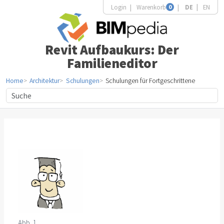
Login
Warenkorb
0
DE
EN
Revit Aufbaukurs: Der
Familieneditor
Home
Architektur
Schulungen
Schulungen für Fortgeschrittene
Abb. 1