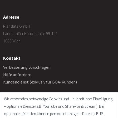
Adresse
Plandata GmbH
Landstraßer Hauptstraße 99-101
1030 Wien
Kontakt
Verbesserung vorschlagen
Hilfe anfordern
Kundendienst (exklusiv für BOA-Kunden)
Wir verwenden notwendige Cookies und – nur mit Ihrer Einwilligung
Info
– optionale Dienste (z.B. YouTube und SharePoint/Stream). Bei
Häufige Fragen
optionalen Diensten können personenbezogene Daten (z.B. IP-
Impressum