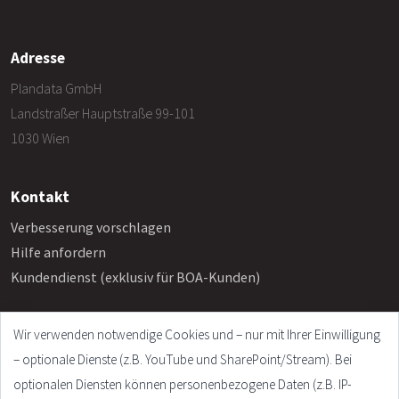
Adresse
Plandata GmbH
Landstraßer Hauptstraße 99-101
1030 Wien
Kontakt
Verbesserung vorschlagen
Hilfe anfordern
Kundendienst (exklusiv für BOA-Kunden)
Wir verwenden notwendige Cookies und – nur mit Ihrer Einwilligung
Info
– optionale Dienste (z.B. YouTube und SharePoint/Stream). Bei
Häufige Fragen
optionalen Diensten können personenbezogene Daten (z.B. IP-
Impressum