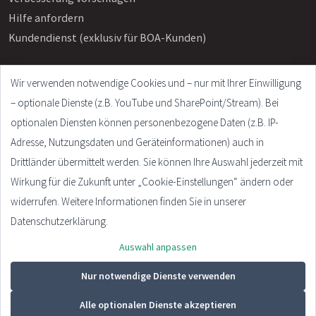
Hilfe anfordern
Kundendienst (exklusiv für BOA-Kunden)
Wir verwenden notwendige Cookies und – nur mit Ihrer Einwilligung
Info
– optionale Dienste (z.B. YouTube und SharePoint/Stream). Bei
Häufige Fragen
optionalen Diensten können personenbezogene Daten (z.B. IP-
Impressum
Adresse, Nutzungsdaten und Geräteinformationen) auch in
AGB
Drittländer übermittelt werden. Sie können Ihre Auswahl jederzeit mit
Datenschutzerklärung
Wirkung für die Zukunft unter „Cookie-Einstellungen“ ändern oder
Cookie Settings
widerrufen. Weitere Informationen finden Sie in unserer
Datenschutzerklärung.
Auswahl anpassen
© 2026 - Plandata GmbH. All rights reserved.
Design:
HTML5 UP
Nur notwendige Dienste verwenden
Alle optionalen Dienste akzeptieren