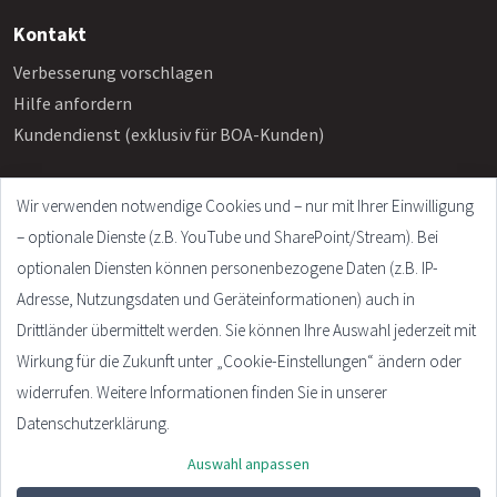
Kontakt
Verbesserung vorschlagen
Hilfe anfordern
Kundendienst (exklusiv für BOA-Kunden)
Wir verwenden notwendige Cookies und – nur mit Ihrer Einwilligung
Info
– optionale Dienste (z.B. YouTube und SharePoint/Stream). Bei
Häufige Fragen
optionalen Diensten können personenbezogene Daten (z.B. IP-
Impressum
Adresse, Nutzungsdaten und Geräteinformationen) auch in
AGB
Drittländer übermittelt werden. Sie können Ihre Auswahl jederzeit mit
Datenschutzerklärung
Wirkung für die Zukunft unter „Cookie-Einstellungen“ ändern oder
Cookie Settings
widerrufen. Weitere Informationen finden Sie in unserer
Datenschutzerklärung.
Auswahl anpassen
© 2026 - Plandata GmbH. All rights reserved.