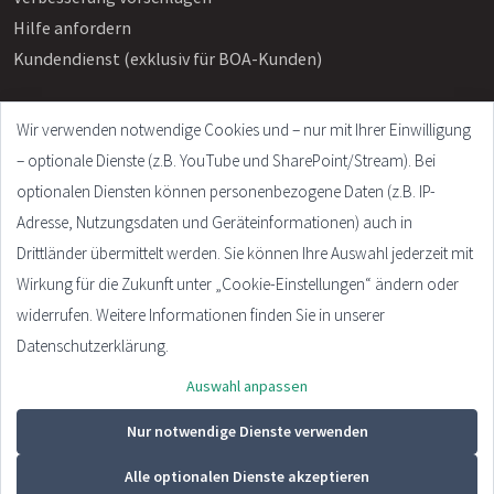
Hilfe anfordern
Kundendienst (exklusiv für BOA-Kunden)
Wir verwenden notwendige Cookies und – nur mit Ihrer Einwilligung
Info
– optionale Dienste (z.B. YouTube und SharePoint/Stream). Bei
Häufige Fragen
optionalen Diensten können personenbezogene Daten (z.B. IP-
Impressum
Adresse, Nutzungsdaten und Geräteinformationen) auch in
AGB
Drittländer übermittelt werden. Sie können Ihre Auswahl jederzeit mit
Datenschutzerklärung
Wirkung für die Zukunft unter „Cookie-Einstellungen“ ändern oder
Cookie Settings
widerrufen. Weitere Informationen finden Sie in unserer
Datenschutzerklärung.
Auswahl anpassen
© 2026 - Plandata GmbH. All rights reserved.
Design:
HTML5 UP
Nur notwendige Dienste verwenden
Alle optionalen Dienste akzeptieren