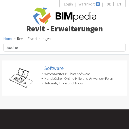
Login
Warenkorb
0
DE
EN
Revit - Erweiterungen
Home
Revit - Erweiterungen
Software
Wissenswertes zu Ihrer Software
Handbücher, Online-Hilfe und Anwender-Foren
Tutorials, Tipps und Tricks