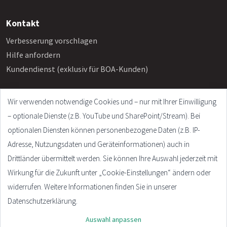
Kontakt
Verbesserung vorschlagen
Hilfe anfordern
Kundendienst (exklusiv für BOA-Kunden)
Wir verwenden notwendige Cookies und – nur mit Ihrer Einwilligung
Info
– optionale Dienste (z.B. YouTube und SharePoint/Stream). Bei
Häufige Fragen
optionalen Diensten können personenbezogene Daten (z.B. IP-
Impressum
Adresse, Nutzungsdaten und Geräteinformationen) auch in
AGB
Drittländer übermittelt werden. Sie können Ihre Auswahl jederzeit mit
Datenschutzerklärung
Wirkung für die Zukunft unter „Cookie-Einstellungen“ ändern oder
Cookie Settings
widerrufen. Weitere Informationen finden Sie in unserer
Datenschutzerklärung.
Auswahl anpassen
© 2026 - Plandata GmbH. All rights reserved.