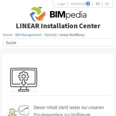
Login
Warenkorb
0
DE
EN
LINEAR Installation Center
Home
BIM-Management
Tutorials
Linear-Workflows
Dieser Inhalt steht leider nur unseren
Pro-Anwendern zur Verfügung.