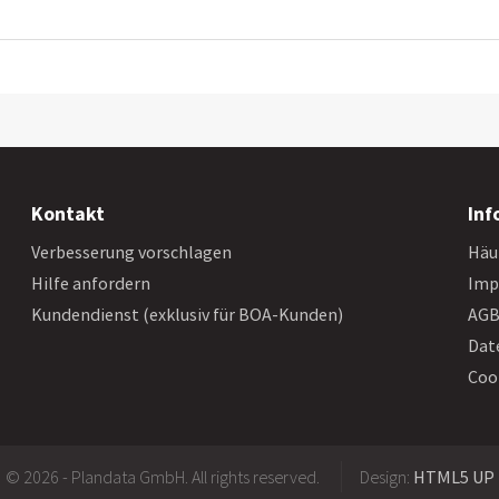
Kontakt
Inf
Verbesserung vorschlagen
Häu
Hilfe anfordern
Imp
Kundendienst (exklusiv für BOA-Kunden)
AG
Dat
Coo
© 2026 - Plandata GmbH. All rights reserved.
Design:
HTML5 UP