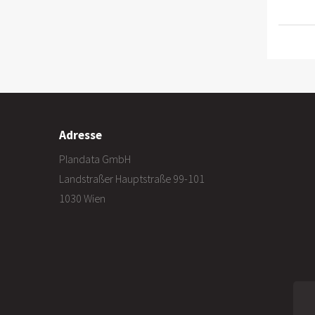
Adresse
Plandata GmbH
Landstraßer Hauptstraße 99-101
1030 Wien