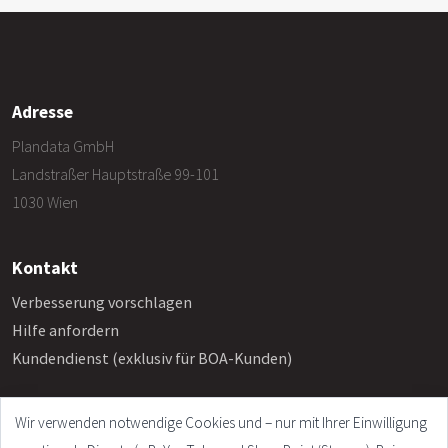
Adresse
Plandata GmbH
Landstraßer Hauptstraße 99-101
1030 Wien
Kontakt
Verbesserung vorschlagen
Hilfe anfordern
Kundendienst (exklusiv für BOA-Kunden)
Wir verwenden notwendige Cookies und – nur mit Ihrer Einwilligung
Info